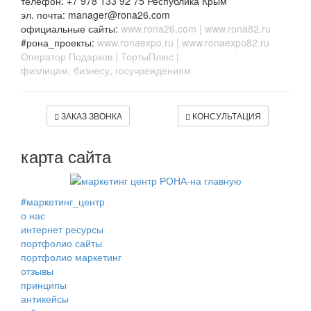
телефон: +7 978 133 92 75 Республика Крым
эл. почта: manager@rona26.com
официальные сайты:
www.rona26.com
|
www.rona82.ru
#рона_проекты:
www.ronaexpo.ru
|
www.ronaexpo82.ru
Оператор Подарков
|
ТортыПлюс
|
физлицам, бизнесу, госучреждениям
ЗАКАЗ ЗВОНКА
КОНСУЛЬТАЦИЯ
карта сайта
#маркетинг_центр
о нас
интернет ресурсы
портфолио сайты
портфолио маркетинг
отзывы
принципы
антикейсы