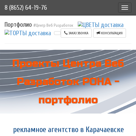
8 (8652) 64-19-76
Toggl
navig
Портфолио
#Центр Веб Разработок
ЗАКАЗ ЗВОНКА
КОНСУЛЬТАЦИЯ
Проекты Центра Веб
Разработок РОНА -
портфолио
рекламное агентство в Карачаевске