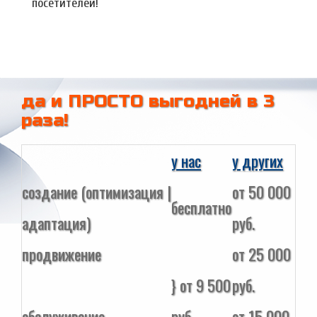
посетителей!
да и ПРОСТО выгодней в 3
раза!
у нас
у других
создание (оптимизация |
от 50 000
бесплатно
адаптация)
руб.
продвижение
от 25 000
} от 9 500
руб.
обслуживание
руб.
от 15 000