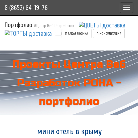
8 (8652) 64-19-76
Toggl
navig
Портфолио
#Центр Веб Разработок
ЗАКАЗ ЗВОНКА
КОНСУЛЬТАЦИЯ
Проекты Центра Веб
Разработок РОНА -
портфолио
мини отель в крыму