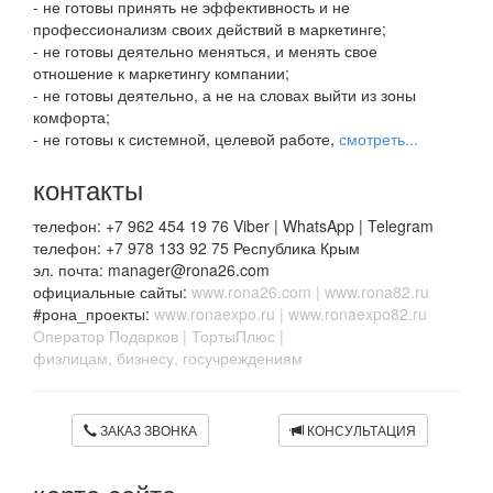
- не готовы принять не эффективность и не
профессионализм своих действий в маркетинге;
- не готовы деятельно меняться, и менять свое
отношение к маркетингу компании;
- не готовы деятельно, а не на словах выйти из зоны
комфорта;
- не готовы к системной, целевой работе,
смотреть...
контакты
телефон: +7 962 454 19 76 Viber | WhatsApp | Telegram
телефон: +7 978 133 92 75 Республика Крым
эл. почта: manager@rona26.com
официальные сайты:
www.rona26.com
|
www.rona82.ru
#рона_проекты:
www.ronaexpo.ru
|
www.ronaexpo82.ru
Оператор Подарков
|
ТортыПлюс
|
физлицам, бизнесу, госучреждениям
ЗАКАЗ ЗВОНКА
КОНСУЛЬТАЦИЯ