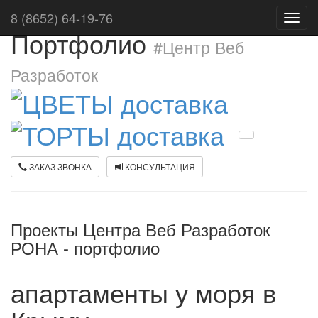
8 (8652) 64-19-76
Toggl
Портфолио
navig
#Центр Веб
Разработок
ЗАКАЗ ЗВОНКА
КОНСУЛЬТАЦИЯ
Проекты Центра Веб Разработок
РОНА - портфолио
апартаменты у моря в