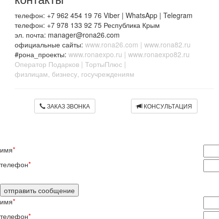
телефон: +7 962 454 19 76 Viber | WhatsApp | Telegram
телефон: +7 978 133 92 75 Республика Крым
эл. почта: manager@rona26.com
официальные сайты:
www.rona26.com
|
www.rona82.ru
#рона_проекты:
www.ronaexpo.ru
|
www.ronaexpo82.ru
Оператор Подарков
|
ТортыПлюс
|
физлицам, бизнесу, госучреждениям
ЗАКАЗ ЗВОНКА
КОНСУЛЬТАЦИЯ
имя
*
телефон
*
имя
*
телефон
*