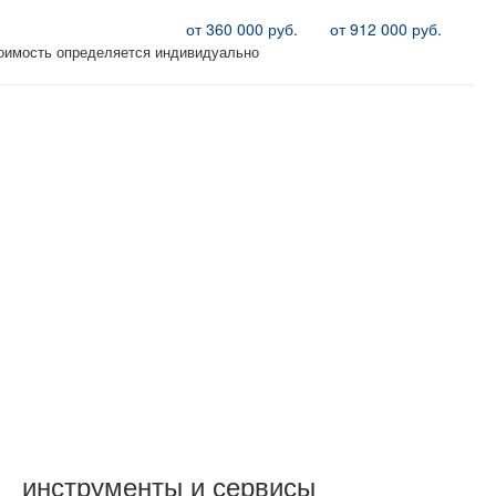
от 360 000 руб.
от 912 000 руб.
тоимость определяется индивидуально
!
а и формы сотрудничества (возможен бартер)!
инструменты и сервисы