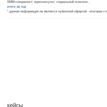
SMM-специалист; юрисконсульт; социальный психолог..
итого за год
* данная информация не является публичной офертой - итоговая с
Не ждите завтра, закажите ПРАВИЛЬНЫЕ услуги прямо сейчас
Мы сразу же свяжемся с Вами для уточнения аспектов проект
кейсы