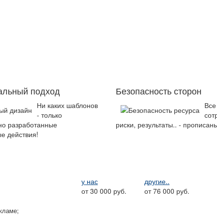
альный подход
Безопасность сторон
Ни каких шаблонов
Все
- только
сот
но разработанные
риски, результаты.. - прописан
е действия!
у нас
другие..
от 30 000 руб.
от 76 000 руб.
кламе;