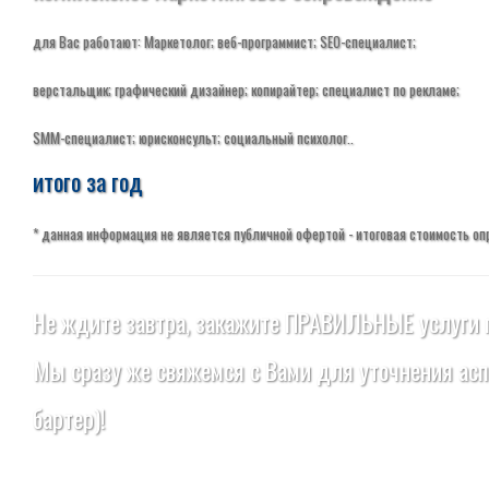
для Вас работают: Маркетолог; веб-программист; SEO-специалист;
верстальщик; графический дизайнер; копирайтер; специалист по рекламе;
SMM-специалист; юрисконсульт; социальный психолог..
итого за год
* данная информация не является публичной офертой - итоговая стоимость о
Не ждите завтра, закажите ПРАВИЛЬНЫЕ услуги 
Мы сразу же свяжемся с Вами для уточнения асп
бартер)!