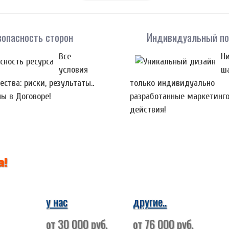
зопасность сторон
Индивидуальный п
Все
Ни
условия
ш
ства: риски, результаты..
только индивидуально
ны в Договоре!
разработанные маркетинг
действия!
а!
у нас
другие..
от 30 000 руб.
от 76 000 руб.