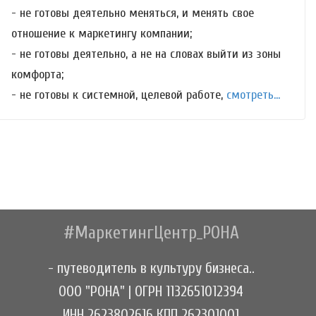
- не готовы деятельно меняться, и менять свое
отношение к маркетингу компании;
- не готовы деятельно, а не на словах выйти из зоны
комфорта;
- не готовы к системной, целевой работе,
смотреть...
#МаркетингЦентр_РОНА
- путеводитель в культуру бизнеса..
ООО "РОНА" | ОГРН 1132651012394
ИНН 2623802616 КПП 262301001