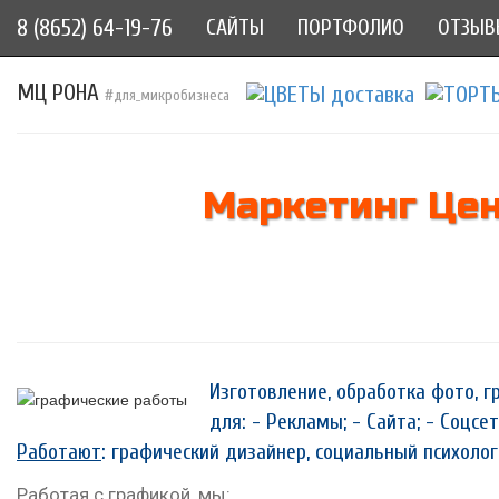
8 (8652) 64-19-76
САЙТЫ
ПОРТФОЛИО
ОТЗЫВ
МЦ РОНА
#для_микробизнеса
Маркетинг Цен
Изготовление, обработка фото, г
для: - Рекламы; - Сайта; - Соцс
Работают
: графический дизайнер, социальный психолог
Работая с графикой, мы: