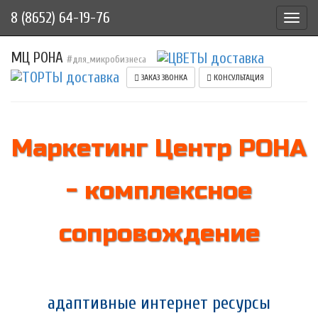
8 (8652) 64-19-76
Toggl
navig
МЦ РОНА
#для_микробизнеса
ЗАКАЗ ЗВОНКА
КОНСУЛЬТАЦИЯ
Маркетинг Центр РОНА
- комплексное
сопровождение
адаптивные интернет ресурсы